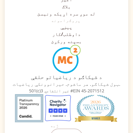
بلاګ
له موږ سره اړیکه ونیسئ
پروګرامونه
پېښې
داوطلب/کار
بسپنه ورکړئ
د شیکاګو د ریاضیاتو حلقې
ټول شیکاګو. هر ماشوم. حیرانوونکې ریاضیات.
501(c)3 غیر انتفاعي #EIN 45-2071512
ژبه