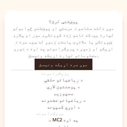
پوښتنې لرئ؟
موږ دلته ستاسو د مرستې او پوښتنو ځوابولو
لپاره یو. که تاسو زده کوونکی، مور او پلار،
ښوونکی یا ملاتړی یاست، زموږ له ټیم سره د
اړیکو او زموږ د پروګرامونو په اړه د نورو
معلوماتو لپاره اړیکه ونیسئ.
موږ سره اړیکه ونیسئ
پروګرامونه
د ریاضیاتو حلقې
د پوهنتون لارې
سمپوزیم
د ریاضیاتو جشنونه
د اوړي کمپونه
پروګرامونه
د MC2 په اړه
اغیز