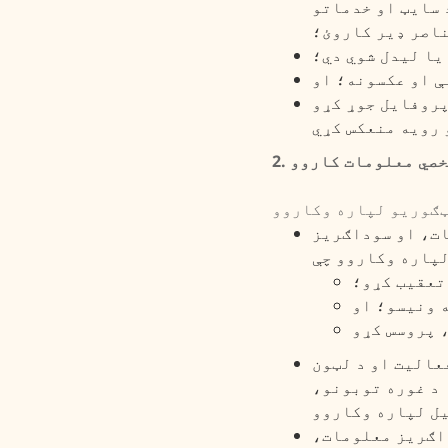
 سایټ او خدماتو
اصر ډیر کاروئ؛
 یا لیدل شوي دي؛
ې او عکسونه؛ او
پروفایل جوړ کړو
 شخصي معلومات کاروو
ات، او سوداګریز
تعقیب کړو؛
 ونیسو؛ او
عالیت او د لټون
د غوره توبونو،
داګریز معلومات،