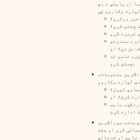
ا او پایلې د دې
خبر درکړو؛
ه چمتو کړو؛
او د سندونو
امل دي؛ او
ن، تاسو ته
چمتو کړو.
داګریز معلومات،
یاوې لیږل؛
ره کړئ؛ او
رنځي، سایټ
لومات، سوداګریز
عالې کړو او هغه
 سایټ او خدماتو