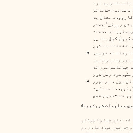
یا ستاسو په اړه
 د سایټ، خدماتو
اروو. د مثال په
یشن ریپلې" چمتو
ې سایټ او خدمات
سکرول کول، ټایپ
علومات له دریمې
نیزو رسنیو پلیټ
 چې تاسو موږ ته
عال ډول د براوزر
 کړو. دا فعالیت
خصي معلومات شریکوو
خدماتي چمتو کوونکي
 چې موږ یې د باور وړ