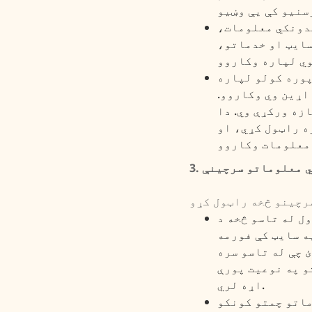
دونکي معلومات،
سایټ او خدماتو،
پوره کولو لپاره
اړین وي وکاروو.
زه ورکړې وي. دا
ه راټول کړي، او
خصي معلوماتو سرچینې
ول له تاسو څخه د
ه سایټ کې فورمه
 چې له تاسو سره
و په نوعیت پورې
اړه لري.
ماتو چمتو کونکو