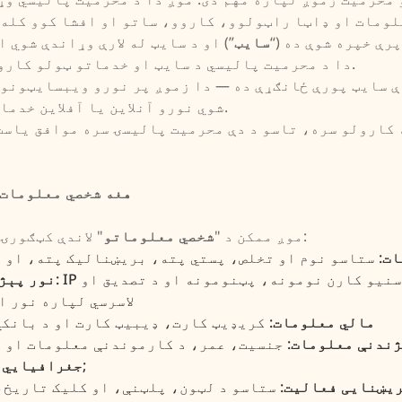
لومات او ډاټا راټولوو، کاروو، ساتو او افشا کوو کله 
رې خپره شوې ده (“
سایټ
”) او د سایټ له لارې وړاندې شوي ا
دا د محرمیت پالیسي د سایټ او خدماتو ټولو کاروونکو باندې پلي کیږي.
ې سایټ پورې ځانګړې ده — دا زموږ پر نورو ویبسایټونو 
شوي نورو آنلاین یا آفلاین خدماتو باندې نه پلي کیږي.
 کارولو سره، تاسو د دې محرمیت پالیسۍ سره موافق یاست
۱. هغه شخصي معلوما
" لاندې کټګورۍ او ډولونه راټول کړو:
موږ ممکن د "
شخصي معلوماتو
ات
: ستاسو نوم او تخلص، پستي پته، بریښنالیک پته، او 
: IP پته، د ټولنیزو رسنیو کارن نومونه، پټنومونه او د تصدیق او
نور پېژ
لاسرسي لپاره نور 
مالي معلومات
: کریډیټ کارت، ډیبیټ کارت او د بانک
ژندنې معلومات
: جنسیت، عمر، د کارموندنې معلومات او 
;
جغرافیایي 
ریښنایی فعالیت
: ستاسو د لټون، پلټنې، او کلیک تاریخ، 