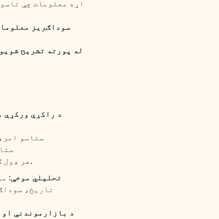
اړه معلومات چې تاسو 
سوداګریز معلوما
له پورته تشریح شویو
د راکړې ورکړې م
ستاسو امر، 
ستاس
هر ډول ګډون یا راجستریشن چې تاسو زموږ یو له خدماتو څخه کوئ، پروسس کړو.
تحلیلي موخې
: م
تاریخ، سوداګر
د بازارموندنې او 