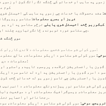
زموږ په سایټ او خدماتو کې څنګه تګ راتګ کوئ او زموږ د
کوم عن
ت
: هغه محصولات یا خدمات چې زموږ په سایټ کې اخیستل شوي
غږیز او بصري معلومات
: ستاسو ویډیوګان
 کټګوریو څخه اخیستل شوې پایلې
ترڅو ستاسو په اړه یو 
چې ستاسو غوره توبونه، ځانګړتیاوې، چلند او رویه منعکس کړي.
2. موږ څنګه
موږ کولی شو ستاسو شخصي معلومات د لاندې کارولو کټګوریو لپاره وکاروو:
وخې:
موږ کولی شو ستاسو د اړیکو معلومات، مالي معلوم
معلومات د دې لپاره وکاروو چې:
ګډون یا راجستریشن ترلاسه، پروسس، تایید، واستوو او 
و د امر، ګډون یا راجستریشن په اړه له تاسو سره اړیکه
وږ کولی شو ستاسو نور پیژندونکي معلومات، د انټرنیټ ف
یز معلومات، ډیموګرافیک معلومات، او د موقعیت ډاټا 
رجحاناتو او احصایو تحلیل لپاره وکاروو.
ترویجي موخې
: موږ کولی شو ستاسو د اړیکو معلومات، سو