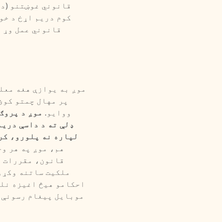
قانوني غوښتنو (د 
کوم دریم اړخ د خو
قانوني عمل وړ ف
موږ به یوازې هغه معل
پر مهال چمتو کوئ
ووایو.
موږ د پروګ
ډلې ته د داسې دریم
لپاره نه پلورو، کر
هم، موږ په هر وخ
قانون، مقررات ی
ملکیت ساتنه وکړو.
احکامو هیڅ اغیزه نلر
موبایل پیغام رسونې ب