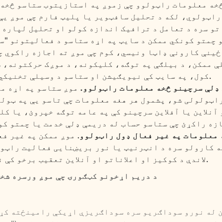
 څخه معلومات راټولوو چې زموږ په استازیتوب ستاسو څخه 
اټولوي، لکه د تحلیل سافټویر یا پلیټ فارم چې موږ یې
تو سره د تعامل د ترافیک اندازه کولو او تحلیل لپاره ک
 چمتو کونکي ممکن د سایټ په اړه ستاسو د فعالیتونو "س
ځینې کارونې ډاټا ونیسي، کوم چې موږ ته اجازه راکوي چ
لې ممکن، د بیلګې په توګه، کلیکونه، د موږک حرکتونه، 
کول، په سایټ کې نیویګیشن او ستاسو د وسیلې تخنیکي مشخصات ثبت کړي.
 ډلې سرچینو څخه معلومات راټولوو.
موږ ستاسو په اړه م
اټولولی شو، پشمول هر هغه معلومات چې تاسو یې په ټول
آنلاین یا آفلاین سرچینو کې په عامه توګه خپروئ، یا کله
 معلومات په غیر فعال ډول راټولوو
. موږ ممکن په غیر ف
ه کارولو سره د انټرنیټ یا نور بریښنایی فعالیت راټول
لاندې د کوکیز او اعلاناتو او آنلاین تعقیب برخو کې نور هم تشریح شوی.
4. د دریم اړخونو کټګورۍ چې موږ ورسره ش
 له نورو سوداګریو سره سوداګریزې اړیکې رامینځته کړو