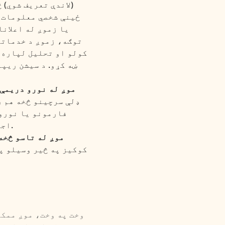
(لاندې تعریف شوي)
ځینې شخصي معلومات ر
یا زموږ له اعلانا
توګه، زموږ د خدماتو
کولو او تحلیل لپاره 
ښه کړو. د سیشن ریپ
موږ له نورو دریمې
ډلې سرچینو څخه هم ر
فارمونو یا نورو 
اجازه راکړئ چې ستاسو حساب له دریمې ډلې خدمت یا چمتو کونکي سره وصل کړو.
موږ له تاسو څخه
کوکیز په څیر وسیلو پ
وخت په وخت، موږ ممکن