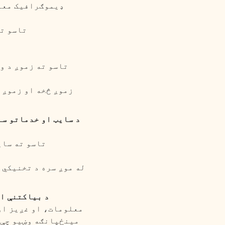
ډیموګرافیک معلو
تاسو ته
تاسو ته زموږ د و
زموږ څخه او زموږ 
د سایټ او خدماتو سا
تاسو ته سای
له موږ سره د تخنیکي 
د بیاکتنې ا
معلومات، او غږیز او
مینځپانګه وښیو چې ت