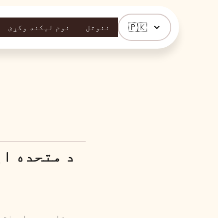
🇵🇰
ننوتل
نوم لیکنه وکړئ
د متحده ای
ستاسو د معلوماتو 