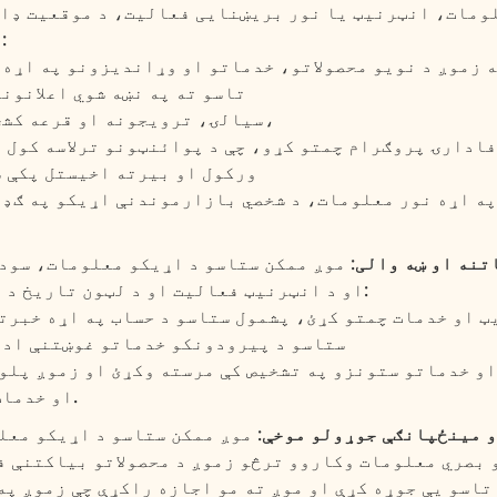
مات، انټرنیټ یا نور بریښنایی فعالیت، د موقعیت ډاټ
لپاره وکاروو چې:
 زموږ د نویو محصولاتو، خدماتو او وړاندیزونو په اړه 
تاسو ته په نښه شوي اعلانون
سیالۍ، ترویجونه او قرعه کشۍ ترسره کړو،
فادارۍ پروګرام چمتو کړو، چې د پوائنټونو ترلاسه کول 
ورکول او بیرته اخیستل پکې ش
په اړه نور معلومات، د شخصي بازارموندنې اړیکو په ګډو
تنه او ښه والی
: موږ ممکن ستاسو د اړیکو معلومات، سو
او د انټرنیټ فعالیت او د لټون تاریخ د دې لپاره وکاروو:
ټ او خدمات چمتو کړئ، پشمول ستاسو د حساب په اړه خبرت
ستاسو د پیرودونکو خدماتو غوښتنې ادا
او خدماتو ستونزو په تشخیص کې مرسته وکړئ او زموږ پلو
او خدمات اداره کړئ.
و مینځپانګې جوړولو موخې
: موږ ممکن ستاسو د اړیکو مع
 بصري معلومات وکاروو ترڅو زموږ د محصولاتو بیاکتنې ف
اسو یې جوړه کړې او موږ ته مو اجازه راکړې چې زموږ په