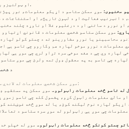
او ټولنیزو رسنیو کې یې وښیو.
یو مخنیوی:
موږ ممکن ستاسو د اړیکو معلومات، نور پیژن
 د انټرنیټ فعالیت او د لټون تاریخ، او استنتاجات د 
اوې:
موږ ممکن ستاسو شخصي معلومات د قانوني اړتیاوو 
انو، محاسبینو یا نورو مشاورینو ته د چمتو کولو لپاره 
 معلومات د نورو موخو لپاره هم وکاروو چې تاسو یې اجا
ې لپاره وي چې د هغه موخې سره تړاو لري چې موږ یې لپار
3. د ش
موږ ممکن شخصي معلومات له لاندې سرچینو څخه راټول کړو:
 له تاسو څخه معلومات راټولوو.
. موږ ممکن په مستقیم ډ
و مالي معلومات راټول کړو، پشمول کله چې تاسو زموږ پ
 اړیکو لپاره نوم لیکنه کوئ، یا له موږ څخه غوښتنه کوئ
معلومات چې موږ یې راټولوو له موږ سره ستاسو د تعاملات
اتو چمتو کونکو څخه معلومات راټولوو.
. موږ له خپلو خد