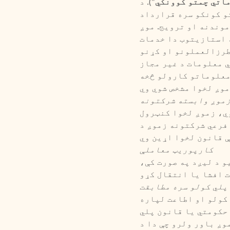
اتي چمتو کوونکي
"). د
و کونکو سره قرارداد
وندنه او ترویج. موږ
 استازیتوب دا خدمات
طرزالعملونو او کړنو
ي معلومات د غیر مجاز
معلوماتو کارولو څخه
موږ وابسته شرکتونه
ي، زموږ لخوا کنټرول
 فرعي شرکتونه زموږ د
کارپوریټ معاملې
و د لیږد په صورت کې،
پلي کولو سره مطابقت
 کولو او اطاعت لپاره
 حکومتي یا قانون پلي
وږ باور ولرو چې دا د