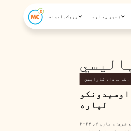
زموږ په اړه
پروګرامونه
الیسي
 کاناډا، کارابین
 اوسیدونکو
لپاره
ې: د مارچ ۶، ۲۰۲۴
اندې کوو ترڅو تشریح