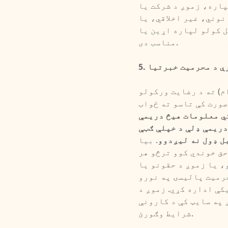
پاره، زموږ د شرکت یا
نوني، غیر اخلاقي، یا
ل کولو لپاره اړین یا
مناسب دی.
ړې د محرمیت خبرتیا
م) ته د رضایت ورکولو
صورت کې تاسو ته ځواب
کي معلومات هیڅ دریمې
دریمې ډلې د خپلې ګټې
ل ډول نه لیږدوو
. بیا
حق خوندي کوو ترڅو هر
 یا زموږ د حقونو یا
حرمیت پالیسۍ په نورو
کې اداره کړي. زموږ د
په سایټ کې د کارونې
شرایط وګورئ.