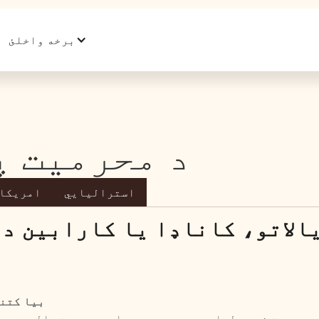
برخه واخلئ
د محرمیت پ
استرالیایي
امریکا،
الاتو، کاناډا یا کارابین د
بیا کتنه شو
محرمیت زموږ لپاره مهم دی. موږ دا د محرمیت پالیسي وړ