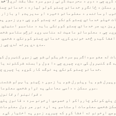
 کړې چې د دوی د محرمیت کړنې زموږ سره مطابقت لري ("
خدم
ږ ممکن د ځانګړو خدماتو چمتو کولو لپاره د خدماتو چمت
وب او ساتنه، د معلوماتو ذخیره او مدیریت، او بازار م
ت خپلو خدماتي چمتو کونکو ته چمتو کوو چې دوی زموږ په
ړین دي. هر خدماتي چمتو کوونکی باید د مناسبو امنیتي 
ي، چې د معلوماتو ماهیت ته مناسب وي، ترڅو ستاسو شخص
افشا کیدو څخه خوندي کړي. خدماتي چمتو کوونکي د شخصي 
منع دي پرته لدې چې زموږ لخوا مشخص شوي وي.
ز
ت له هغو سوداګریو سره شریکولی شو چې زموږ کنټرول کو
ه ګډ کنټرول کې دي، چیرې چې دا ډول وابسته شرکتونه یا
خدماتو چمتو کونکي په توګه کار کوي، یا چیرې چې قانون لخوا اړین وي.
وپیرل شو، یا وپلورل شو، یا زموږ د ځینو یا ټولو شتمنی
موږ ممکن د داسې معاملې په تړاو شخصي معلومات افشا یا انتقال کړو.
د قوانینو او قانون 
 پلي کونکو چارواکو او خصوصي اړخونو سره د قانون پلي
مکن شخصي معلومات او ستاسو په اړه نور هر ډول معلومات
صي اړخونو ته افشا کړو که چیرې، زموږ په اختیار کې، م