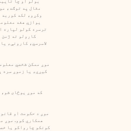
بولو او چا تایید
مثال په توګه، مو
وکړو، لکه کوربه ت
یوازې هغه معلوما
ترسره کولو لپاره ا
کارولو ته ژمن و
لاسرسي، کارونې، یا 
موږ ممکن شخصي معلوما
کیږي، یا زموږ سره پ
که موږ یوځای شو، 
موږ د حکومت او قانون
همکاري کوو. موږ م
کونکو چارواکو یا خصو