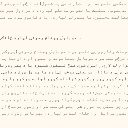
محکمې حکمونه او احضارنامې په شمول) ته د ځواب ویلو ل
ندیتوب، ملکیت یا حقونو ساتلو لپاره، د هر ډول غیر قا
عالیت مخنیوي یا بندولو لپاره، یا د قانون سره سم عم
5. د موبایل پیغام رسونې لپاره ځانګ
ومات وکاروو چې تاسو یې د موبایل پیغام رسونې (پروګرا
 ترڅو ستاسو د موبایل پیغامونه واستوو او د اړتیا په 
رام له لارې راټول شوي هیڅ تلیفون شمیرې یا د پیرودون
ې ډلې د بازار موندنې موخو لپاره یا په بل ډول د داسې 
ایه کوو، پور ورکوو، تبادله کوو، اجاره ورکوو یا په ب
ت کې د اړتیا په صورت کې د هر ډول معلوماتو افشا کولو 
ا حکومتي غوښتنه پوره کړو، د مسؤلیت څخه مخنیوی وکړو،
 دا برخه په کلکه د پروګرام پورې محدوده ده او د دې م
ي چې ممکن په نورو شرایطو کې ستاسو او زموږ ترمنځ اړی
شپړ شرایط او احکام لیدلو لپاره، مهرباني وکړئ زموږ 