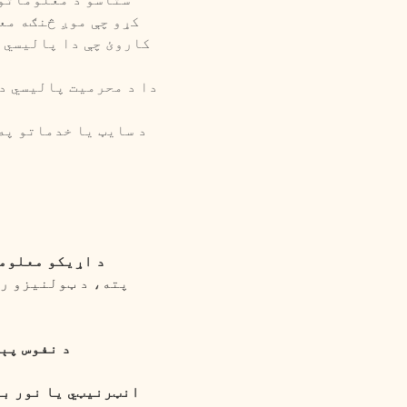
کړو چې موږ څنګه مع
کاروئ چې دا پالیسي پ
دا د محرمیت پالیسي د
د سایټ یا خدماتو په
د اړیکو معلوم
د نفوس پې
انټرنیټي یا نور ب