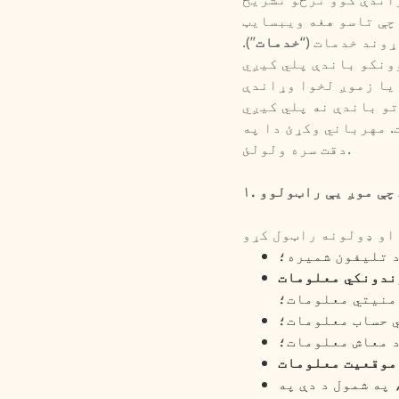
چې تاسو هغه ویبسایټ
ړوند خدمات (“
خدمات
”).
یا زموږ لخوا وړاندې
. مهرباني وکړئ دا په
دقت سره ولولئ.
ت چې موږ یې راټولوو
د تلیفون شمیره؛
ندونکي معلومات
امنیتي معلومات؛
ي حساب معلومات؛
د معاش معلومات؛
موقعیت معلومات
په شمول د دې په