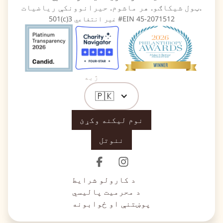
ټول شیکاګو. هر ماشوم. حیرانوونکې ریاضیات.
501(c)3 غیر انتفاعي #EIN 45-2071512
ژبه
🇵🇰
نوم لیکنه وکړئ
ننوتل
د کارولو شرایط
د محرمیت پالیسي
پوښتنې او ځوابونه