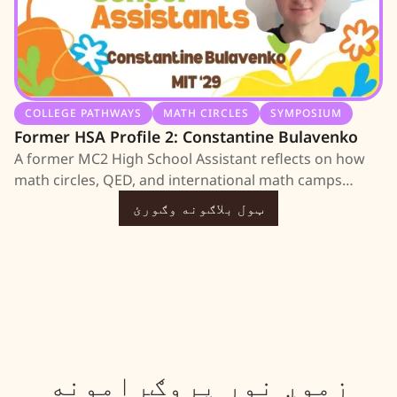
COLLEGE PATHWAYS
MATH CIRCLES
SYMPOSIUM
Former HSA Profile 2: Constantine Bulavenko
A former MC2 High School Assistant reflects on how
math circles, QED, and international math camps
shaped their love of problem-solving, guided their
ټول بلاګونه وګورئ
path to MIT, and inspired their approach to teaching.
زموږ نور پروګرامونه