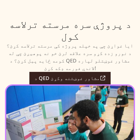
د پروژې سره مرسته ترلاسه
کول
ایا غواړئ چې په خپله پروژه کې مرسته ترلاسه کړئ؟
د نورو زده کړو سره علاقه لرئ خو نه پوهیږئ چې له
کومه ځایه پیل کړئ؟ د QED مشاور غوښتلو لپاره
لاندې فورمه ډکه کړئ!
د QED مشاور غوښتنه وکړئ