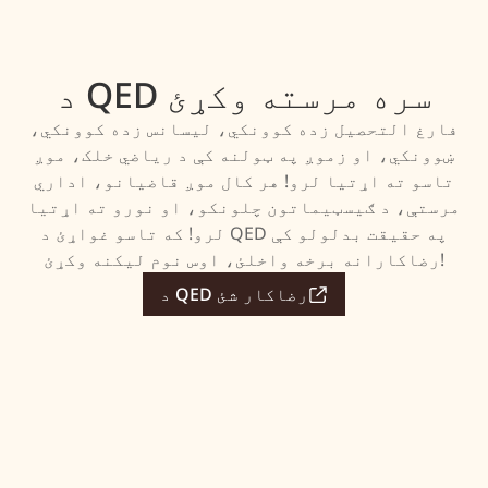
د QED سره مرسته وکړئ
فارغ التحصیل زده کوونکي، لیسانس زده کوونکي،
ښوونکي، او زموږ په ټولنه کې د ریاضي خلک، موږ
تاسو ته اړتیا لرو! هر کال موږ قاضیانو، اداري
مرستې، د ګیسټیماتون چلونکو، او نورو ته اړتیا
لرو! که تاسو غواړئ د QED په حقیقت بدلولو کې
رضاکارانه برخه واخلئ، اوس نوم لیکنه وکړئ!
د QED رضاکار شئ