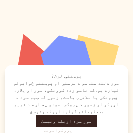
پوښتنې لرئ؟
موږ دلته ستاسو د مرستې او پوښتنو ځوابولو
لپاره یو. که تاسو زده کوونکی، مور او پلار،
ښوونکی یا ملاتړی یاست، زموږ له ټیم سره د
اړیکو او زموږ د پروګرامونو په اړه د نورو
معلوماتو لپاره اړیکه ونیسئ.
موږ سره اړیکه ونیسئ
پروګرامونه