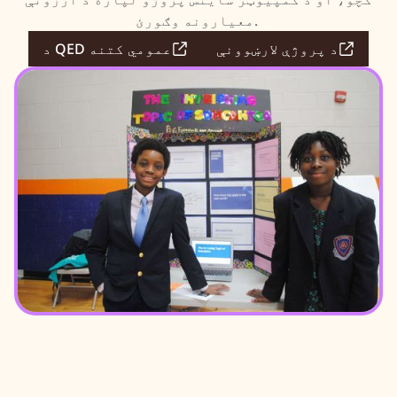
معیارونه وګورئ.
د پروژې لارښوونې
د QED عمومي کتنه