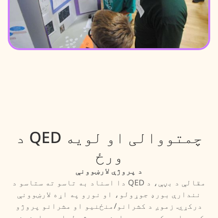
د QED چمتووالی او لویه
ورځ
د پروژې لارښوونې
دا اسناد به تاسو ته ستاسو د QED مقالې د بڼې، د
نندارې بورډ جوړولو، او نورو په اړه لارښوونې
درکړي. زموږ د کشرانو/منځنیو او مشرانو پروژو
کچو، او د کمپیوټر ساینس پروژو لپاره د ارزونې