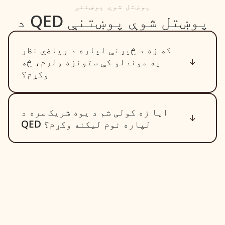
پوښتل شوې پوښتنې
د QED پوښتل شوې پوښتنې
که زه د څیړنې لپاره د ریاضي نظر
په موندلو کې ستونزه ولرم، څه
وکړم؟
ایا زه کولی شم د یوه شریک سره د
QED لپاره نوم لیکنه وکړم؟