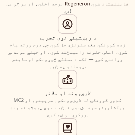
Regeneron فاینلستان
شوي
برخه اخلي، او یو څو یې
دي!
د ریښتینې نړۍ تجربه
زده کوونکي هغه ستونزې حل کوي چې دوی ورته پام
کوي، اصلي حلونه رامینځته کوي، او خپلې موندنې
وړاندې کوي — لکه د مسلکي څیړونکو او ساینس
پوهانو په څیر.
لارښوونه او ملاتړ
MC2 ګډون کوونکي له لارښوونکو، سرچینو، او
ورکشاپونو سره نښلوي ترڅو د دوی پروژو ته وده
ورکړي او ښه کړي.