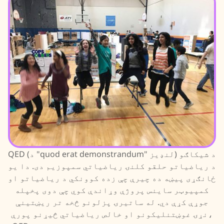
QED (د "quod erat demonstrandum" لنډیز) د شیکاګو
د ریاضیاتو حلقو کلنۍ ریاضياتي سمپوزیم دی. دا یو
ځانګړی پیښه ده چیرې چې زده کوونکي د ریاضیاتو او
کمپیوټر ساینس پروژې وړاندې کوي چې دوی پخپله
جوړې کړې دي. له ساتیرۍ پزلونو څخه تر ریښتینې
نړۍ غوښتنلیکونو او خالص ریاضياتي څیړنو پورې،