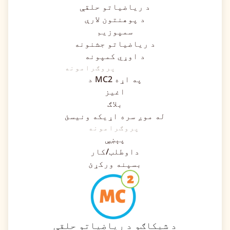
د ریاضیاتو حلقې
د پوهنتون لارې
سمپوزیم
د ریاضیاتو جشنونه
د اوړي کمپونه
پروګرامونه
د MC2 په اړه
اغیز
بلاګ
له موږ سره اړیکه ونیسئ
پروګرامونه
پېښې
داوطلب/کار
بسپنه ورکړئ
د شیکاګو د ریاضیاتو حلقې