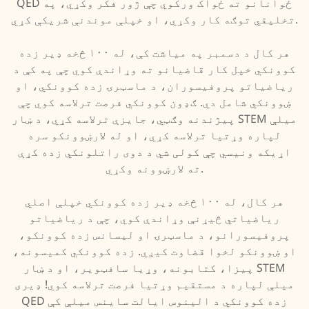
QED ځوانانو ته ځواک ورکوي چې ژور فکر وکړي، په
تخلیقي توګه کار وکړي، او خپلې موندنې شریکې کړي.
هر کال د دسمبر په میاشت کې، له ۱۰۰ څخه ډیر زده
کوونکي خپل کار قاضیانو ته وړاندې کوي چې په کې د
ریاضیاتو پروفیسوران، د ماسټرۍ زده کوونکي، او
ښوونکي شامل دي. ګډون کوونکي فرصت ترلاسه کوي چې
پیژندنه وګټي، جایزې ترلاسه کړي، د ښار STEM میلې
لپاره وړتیا ترلاسه کړي، او له لارښوونکو سره
اړیکه ونیسي چې کولی شي د دوی راتلونکي زده کړې
ته لارښوونه وکړي.
هر کال، له ۱۰۰ څخه ډیر زده کوونکي خپلې اصلي
ریاضياتي څیړنې وړاندې کوي، چې د ریاضیاتو
پروفیسورانو، د ماسټرۍ او لیسانس زده کوونکو،
او ښوونکو لخوا قضاوت کیږي. زده کوونکي کمیسونه،
پیزا، کتابونه، وړیا سافټویر، او د ښار STEM
میلې لپاره د مستقیم وړتیا فرصت ترلاسه کوي! ډیری
QED زده کوونکي د الینوس ایالت ساینس میلې کې