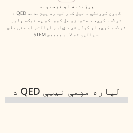
پیژندنه او فرصتونه
د QED ګډون کوونکي د خپل کار لپاره پیژندنه
ترلاسه کوي، د ستونزو حل کوونکو په توګه باور
ترلاسه کوي، او کولی شي د ښار، ایالت، او حتی ملي
STEM سیالیو ته لاره ومومي.
د QED لپاره مهمې نیټې