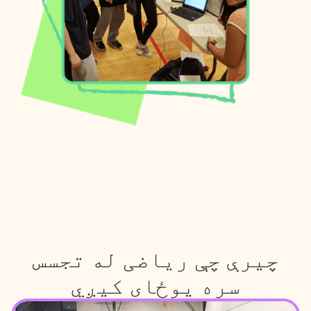
چیرې چې ریاضی له تجسس
سره یوځای کیږي