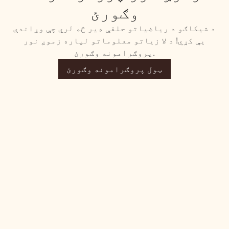
وګورئ
د شیکاګو د ریاضیاتو حلقې ډیر څه لري چې وړاندې
یې کړي! د لا زیاتو معلوماتو لپاره زموږ نور
پروګرامونه وګورئ.
ټول پروګرامونه وګورئ