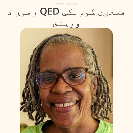
زموږ ټیم
زموږ د QED همغږي کوونکي
ووینئ