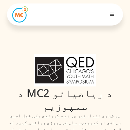
د MC2 د ریاضیاتو
سمپوزیم
یو ښاري نندارتون چې زده کوونکي پکې خپل اصلي
ریاضي او کمپیوټر ساینس پروژې وړاندې کوي، له
لارښوونکو سره نظریات څېړي، او خپلې موندنې له