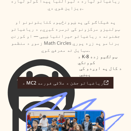
ریاضیاتو لپاره د لیوالتیا پیدا کولو لپاره
ډیزاین شوي دي.
په شیکاګو کې په ښوونځیو، کتابتونونو او
ټولنیزو مرکزونو کې ترسره کیږي، د ریاضیاتو
جشنونه د ریاضیاتو حیرانتیا ښیې — او کورنۍ
زموږ د منظمو Math Circles برنامو په زړه پورې
سټایل ته معرفي کوي.
د K-8 ټولګیو زده
کوونکي
د کال په اوږدو کې
پیښې
د MC2 ریاضیاتو جشن د علاقې فورمه