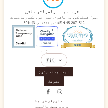
د شیکاګو د ریاضیاتو حلقې
ټول شیکاګو. هر ماشوم. حیرانوونکې ریاضیات.
501(c)3 غیر انتفاعي #EIN 45-2071512
ژبه
🇵🇰
نوم لیکنه وکړئ
ننوتل
د کارولو شرایط
د محرمیت پالیسي