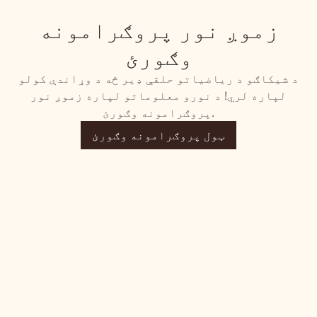
زموږ نور پروګرامونه
وګورئ
د شیکاګو د ریاضیاتو حلقې ډیر څه د وړاندې کولو
لپاره لري! د نورو معلوماتو لپاره زموږ نور
پروګرامونه وګورئ.
ټول پروګرامونه وګورئ