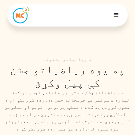
د ریاضیاتو جشنونه
په یوه ریاضیاتو جشن
کې پیل وکړئ
د ریاضیاتو جشن د ستونزو حلولو، تجسس او کشف
لپاره د ټولنې یو خوشحاله جشن دی. زده کوونکي او د
هغوی کورنۍ په ګډه د عملي پزلونو، لوبو او ننګونو
له لارې ریاضیات لټوي چې هم ساتیري دي او هم زده
کړه ورکوي. فعالیتونه د لوبې پر بنسټ، د معیارونو
سره سمون لري او د هر عمر زده کوونکو کې د