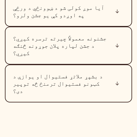
آیا موږ کولی شو د ښوونځي د ورځې
په اوږدو کې یو جشن ولرو؟
جشنونه معمولاً چیرته ترسره کیږي؟
د جشن لپاره پلان جوړونه څنګه
کیږي؟
د بشپړ ملاتړ فستیوال او یوازې د
کټونو فستیوال ترمنځ څه توپیر
دی؟