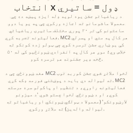
انتخاب x ډول = ساتیري
د ریاضیاتو جشن یوه لویه ډله ایزه پیښه ده چې
معمولا ماشومانو ته اجازه ورکوي چې په یو یا دوو
ساعتونو کې تر ۲۰ پورې مختلف ساتیرۍ ریاضیاتي
فعالیتونه تجربه کړي. MC2 هر کال په مني او پسرلي
کې یو ښاري جشن ترسره کوي چې ټولو زده کونکو ته
خلاص وي؛ موږ هر کال په انفرادي ښوونځیو کې له ۵۰
څخه ډیر جشنونه هم ترسره کوو.
هغه ښوونځي چې د MC2 لخوا ملاتړ شوي جشن کوربه توب
ته لیواله دي باید د پوښتنې فورمه ډکه کړي. MC2
فعالیتونه راوړي، د تنظیم او پاکولو سره مرسته
کوي، او د ښوونځي لخوا چمتو شوي 'د میزونو
لارښوونکو' (معمولا د ټولګي ښوونکي او ریاضیاتو ته
لیواله والدین) ته ملاتړ ورکوي.