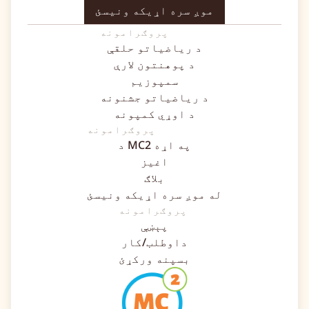
موږ سره اړیکه ونیسئ
پروګرامونه
د ریاضیاتو حلقې
د پوهنتون لارې
سمپوزیم
د ریاضیاتو جشنونه
د اوړي کمپونه
پروګرامونه
د MC2 په اړه
اغیز
بلاګ
له موږ سره اړیکه ونیسئ
پروګرامونه
پېښې
داوطلب/کار
بسپنه ورکړئ