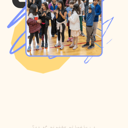
د ریاضیاتو جشنونه څه دي؟