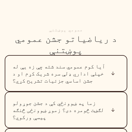
عمومي پوښتنې
د ریاضیاتو جشن عمومي
پوښتنې
آیا کوم عمومي سند شته چې زه یې له
خپلې اداري ډلې سره شریک کړم او د
جشن اساسي جزئیات تشریح کړي؟
زما په ښوونځي کې د جشن جوړولو
لګښت څومره دی؟ زموږ ښوونځی څنګه
پیسې ورکوي؟