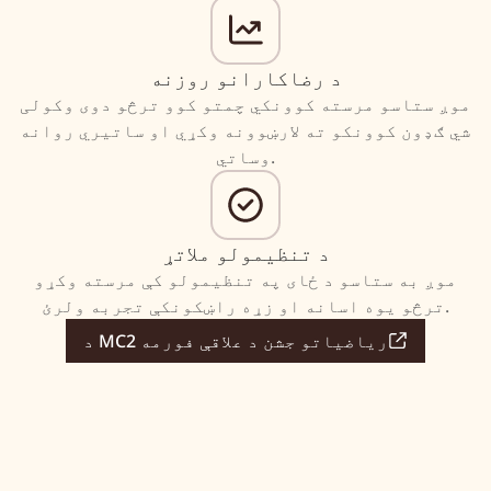
د رضاکارانو روزنه
موږ ستاسو مرسته کوونکي چمتو کوو ترڅو دوی وکولی
شي ګډون کوونکو ته لارښوونه وکړي او ساتیري روانه
وساتي.
د تنظیمولو ملاتړ
موږ به ستاسو د ځای په تنظیمولو کې مرسته وکړو
ترڅو یوه اسانه او زړه راښکونکې تجربه ولرئ.
د MC2 ریاضیاتو جشن د علاقې فورمه