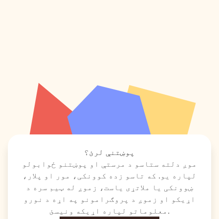
پوښتنې لرئ؟
موږ دلته ستاسو د مرستې او پوښتنو ځوابولو
لپاره یو. که تاسو زده کوونکی، مور او پلار،
ښوونکی یا ملاتړی یاست، زموږ له ټیم سره د
اړیکو او زموږ د پروګرامونو په اړه د نورو
معلوماتو لپاره اړیکه ونیسئ.