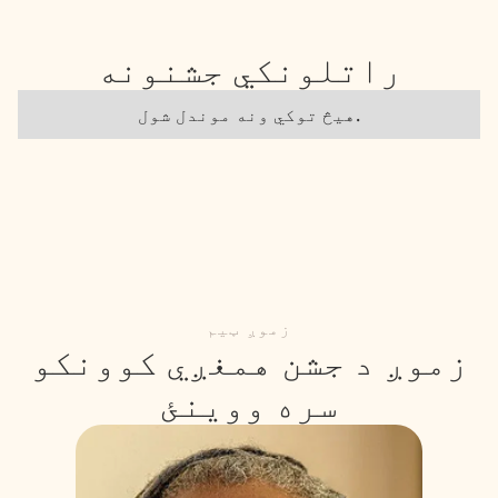
راتلونکي جشنونه
هیڅ توکي ونه موندل شول.
زموږ ټیم
زموږ د جشن همغږي کوونکو
سره ووینئ