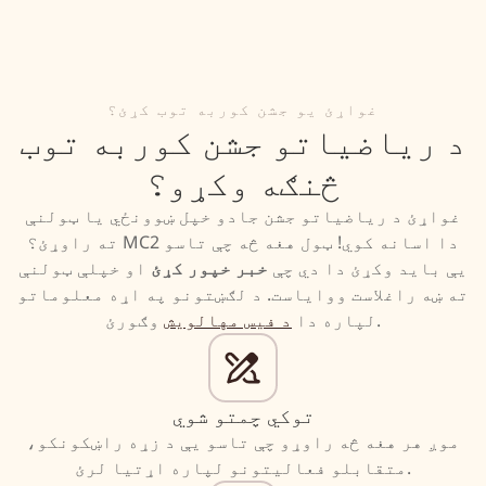
غواړئ یو جشن کوربه توب کړئ؟
د ریاضیاتو جشن کوربه توب
څنګه وکړو؟
غواړئ د ریاضیاتو جشن جادو خپل ښوونځي یا ټولنې
ته راوړئ؟ MC2 دا اسانه کوي! ټول هغه څه چې تاسو
یې باید وکړئ دا دي چې
خبر خپور کړئ
او خپلې ټولنې
ته ښه راغلاست ووایاست. د لګښتونو په اړه معلوماتو
وګورئ.
لپاره دا
د فیس مهالویش
توکي چمتو شوي
موږ هر هغه څه راوړو چې تاسو یې د زړه راښکونکو،
متقابلو فعالیتونو لپاره اړتیا لرئ.