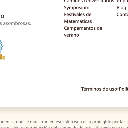
Caminos Universitarios
Impa
Symposium
Blog
Festivales de
Cont
go
Matemáticas
as asombrosas.
Campamentos de
verano
Términos de uso
•
Polí
mágenes, que se muestran en este sitio web está protegido por las 
ransmisión o reproducción del contenido de este sitio web está es