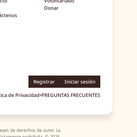
cto
Voluntariado
Donar
áctenos
Registrar
Iniciar sesión
tica de Privacidad
•
PREGUNTAS FRECUENTES
leyes de derechos de autor. La
trictamente prohibida. © 2025