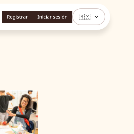
🇲🇽
Registrar
Iniciar sesión