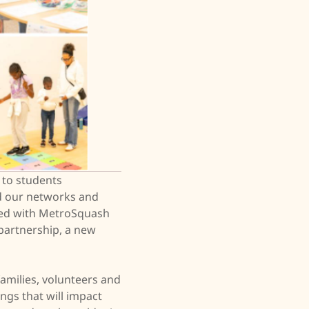
 to students
d our networks and
red with MetroSquash
w partnership, a new
amilies, volunteers and
ngs that will impact