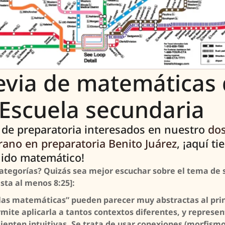
revia de matemáticas
 Escuela secundaria
 de preparatoria interesados en nuestro
do
ano en preparatoria Benito Juárez
, ¡aquí t
nido matemático!
ategorías? Quizás sea mejor escuchar sobre el tema de su
sta al menos 8:25]:
as matemáticas” pueden parecer muy abstractas al princ
rmite aplicarla a tantos contextos diferentes, y represe
ienten intuitivas. Se trata de usar conexiones (morfismo