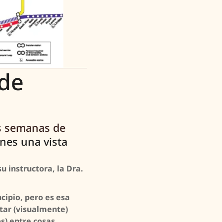
 de
s semanas de
ienes una vista
 instructora, la Dra.
ipio, pero es esa
ntar (visualmente)
s) entre cosas