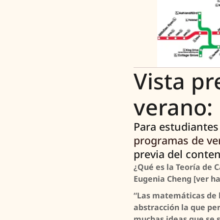
Vista p
verano:
Para estudiantes
programas de ver
previa del conte
¿Qué es la Teoría de C
Eugenia Cheng [ver ha
“Las matemáticas de l
abstracción la que pe
muchas ideas que se s