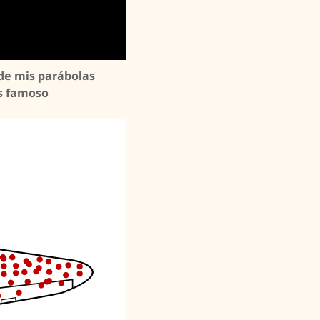
 de mis parábolas
ás famoso